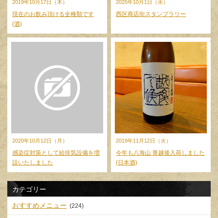
2019年10月17日（木）
2025年10月1日（水）
現在のお飲み頂ける全種類です
西区商店街スタンプラリー
(酒)
2020年10月12日（月）
2019年11月12日（火）
感染症対策として給排気設備を増
今年も八海山 青越後入荷しました
設いたしました
(日本酒)
カテゴリー
おすすめメニュー
(224)