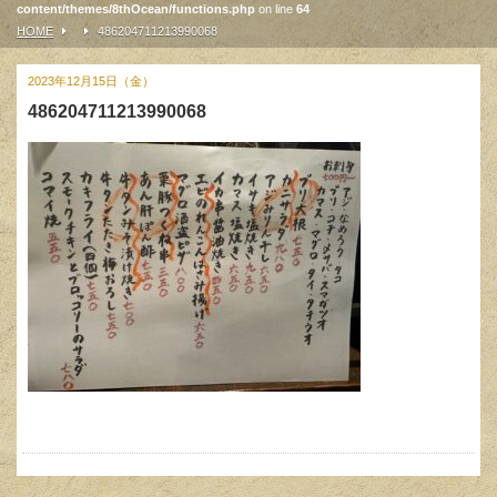
content/themes/8thOcean/functions.php
on line
64
HOME
486204711213990068
2023年12月15日（金）
486204711213990068