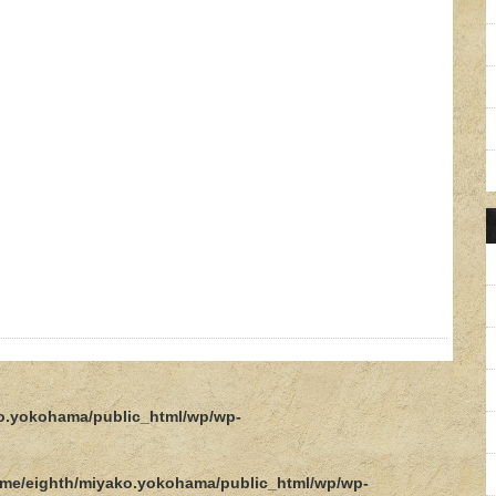
o.yokohama/public_html/wp/wp-
me/eighth/miyako.yokohama/public_html/wp/wp-