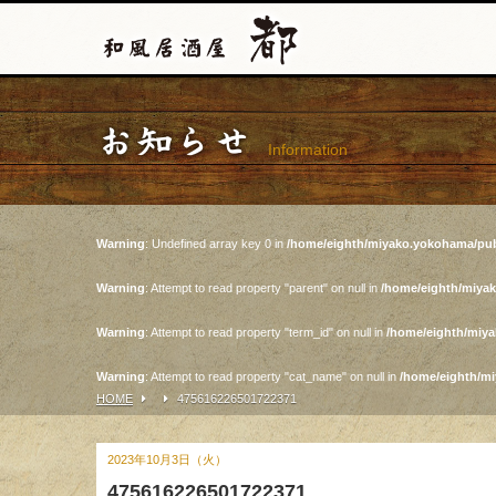
お知らせ
Information
Warning
: Undefined array key 0 in
/home/eighth/miyako.yokohama/pub
Warning
: Attempt to read property "parent" on null in
/home/eighth/miya
Warning
: Attempt to read property "term_id" on null in
/home/eighth/miy
Warning
: Attempt to read property "cat_name" on null in
/home/eighth/m
HOME
475616226501722371
2023年10月3日（火）
475616226501722371