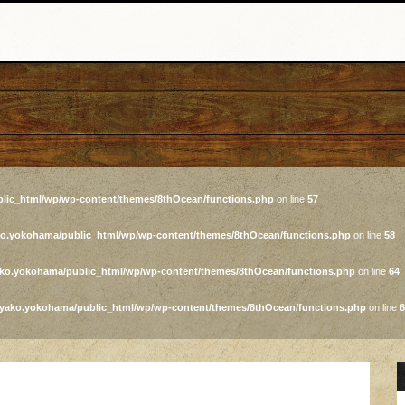
lic_html/wp/wp-content/themes/8thOcean/functions.php
on line
57
ko.yokohama/public_html/wp/wp-content/themes/8thOcean/functions.php
on line
58
ako.yokohama/public_html/wp/wp-content/themes/8thOcean/functions.php
on line
64
iyako.yokohama/public_html/wp/wp-content/themes/8thOcean/functions.php
on line
6