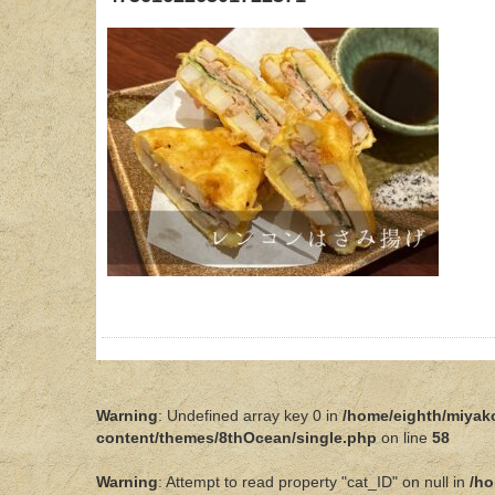
Warning
: Undefined array key 0 in
/home/eighth/miyak
content/themes/8thOcean/single.php
on line
58
Warning
: Attempt to read property "cat_ID" on null in
/ho