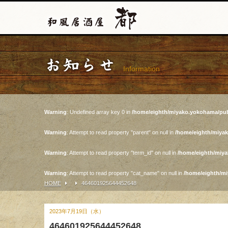
お知らせ
Information
Warning
: Undefined array key 0 in
/home/eighth/miyako.yokohama/pub
Warning
: Attempt to read property "parent" on null in
/home/eighth/miya
Warning
: Attempt to read property "term_id" on null in
/home/eighth/miy
Warning
: Attempt to read property "cat_name" on null in
/home/eighth/m
HOME
464601925644452648
2023年7月19日（水）
464601925644452648