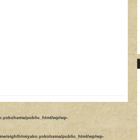
o.yokohama/public_html/wp/wp-
me/eighth/miyako.yokohama/public_html/wp/wp-