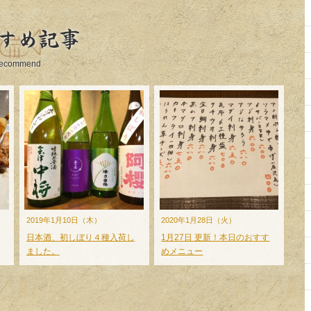
すめ記事
ecommend
2019年1月10日（木）
2020年1月28日（火）
日本酒、初しぼり４種入荷し
1月27日 更新！本日のおすす
ました。
めメニュー