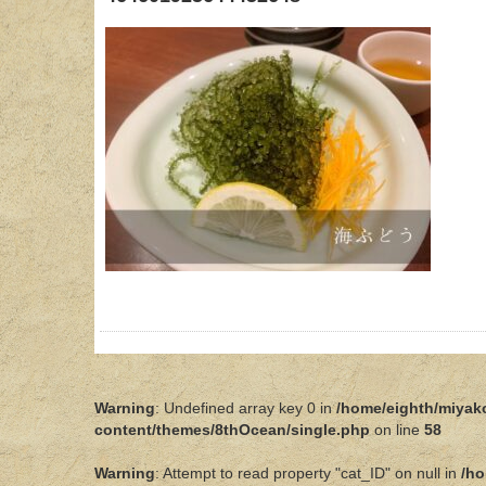
Warning
: Undefined array key 0 in
/home/eighth/miyak
content/themes/8thOcean/single.php
on line
58
Warning
: Attempt to read property "cat_ID" on null in
/ho