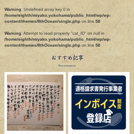
Warning
: Undefined array key 0 in
/home/eighth/miyako.yokohama/public_html/wp/wp-
content/themes/8thOcean/single.php
on line
58
Warning
: Attempt to read property "cat_ID" on null in
/home/eighth/miyako.yokohama/public_html/wp/wp-
content/themes/8thOcean/single.php
on line
58
おすすめ記事
Recommend