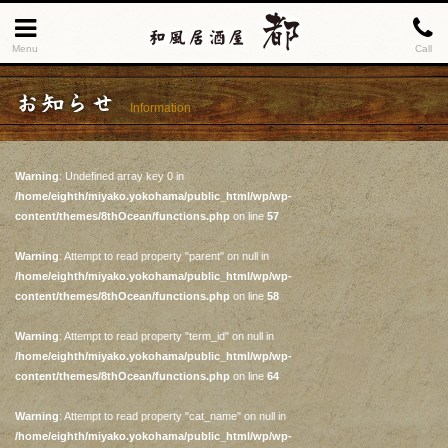
Menu
Call
お知らせ
Information
Warning
: Undefined array key 0 in
/home/eighth/miyako.yokohama/public_html/wp/wp-
content/themes/8thOcean/functions.php
on line
57
Warning
: Attempt to read property "parent" on null in
/home/eighth/miyako.yokohama/public_html/wp/wp-
content/themes/8thOcean/functions.php
on line
58
Warning
: Attempt to read property "term_id" on null in
/home/eighth/miyako.yokohama/public_html/wp/wp-
content/themes/8thOcean/functions.php
on line
64
Warning
: Attempt to read property "cat_name" on null in
/home/eighth/miyako.yokohama/public_html/wp/wp-