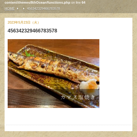
content/themes/8thOcean/functions.php
on line
64
HOME
456342329466783578
2023年5月23日（火）
456342329466783578