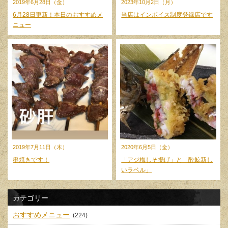
2019年6月28日（金）
2023年10月2日（月）
6月28日更新！本日のおすすめメ
当店はインボイス制度登録店です
ニュー
2019年7月11日（木）
2020年6月5日（金）
串焼きです！
「アジ梅しそ揚げ」と「酔鯨新し
いラベル」
カテゴリー
おすすめメニュー
(224)