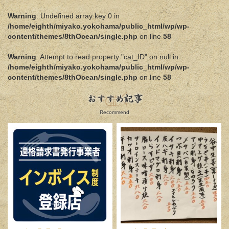
Warning
: Undefined array key 0 in
/home/eighth/miyako.yokohama/public_html/wp/wp-
content/themes/8thOcean/single.php
on line
58
Warning
: Attempt to read property "cat_ID" on null in
/home/eighth/miyako.yokohama/public_html/wp/wp-
content/themes/8thOcean/single.php
on line
58
おすすめ記事
Recommend