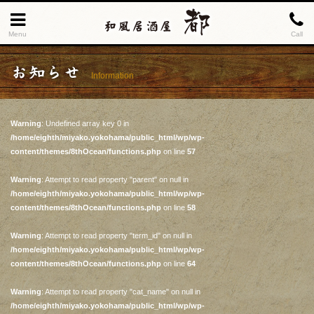
Menu
Call
お知らせ
Information
Warning
: Undefined array key 0 in
/home/eighth/miyako.yokohama/public_html/wp/wp-
content/themes/8thOcean/functions.php
on line
57
Warning
: Attempt to read property "parent" on null in
/home/eighth/miyako.yokohama/public_html/wp/wp-
content/themes/8thOcean/functions.php
on line
58
Warning
: Attempt to read property "term_id" on null in
/home/eighth/miyako.yokohama/public_html/wp/wp-
content/themes/8thOcean/functions.php
on line
64
Warning
: Attempt to read property "cat_name" on null in
/home/eighth/miyako.yokohama/public_html/wp/wp-