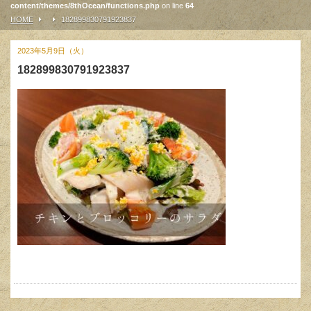
content/themes/8thOcean/functions.php
on line
64
HOME
182899830791923837
2023年5月9日（火）
182899830791923837