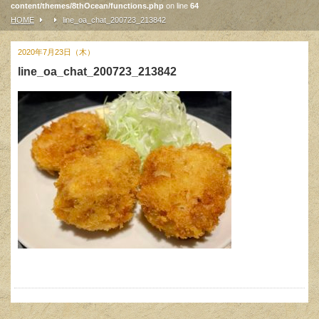
content/themes/8thOcean/functions.php
on line
64
HOME
line_oa_chat_200723_213842
2020年7月23日（木）
line_oa_chat_200723_213842