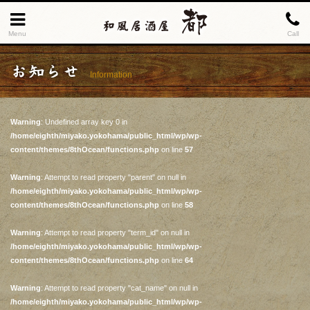
Menu
Call
お知らせ
Information
Warning
: Undefined array key 0 in
/home/eighth/miyako.yokohama/public_html/wp/wp-
content/themes/8thOcean/functions.php
on line
57
Warning
: Attempt to read property "parent" on null in
/home/eighth/miyako.yokohama/public_html/wp/wp-
content/themes/8thOcean/functions.php
on line
58
Warning
: Attempt to read property "term_id" on null in
/home/eighth/miyako.yokohama/public_html/wp/wp-
content/themes/8thOcean/functions.php
on line
64
Warning
: Attempt to read property "cat_name" on null in
/home/eighth/miyako.yokohama/public_html/wp/wp-