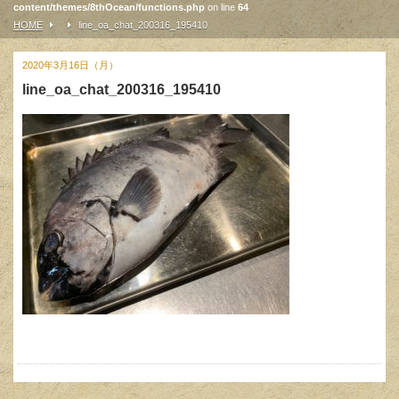
content/themes/8thOcean/functions.php
on line
64
HOME
line_oa_chat_200316_195410
2020年3月16日（月）
line_oa_chat_200316_195410