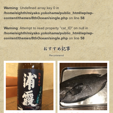
Warning
: Undefined array key 0 in
/home/eighth/miyako.yokohama/public_html/wp/wp-
content/themes/8thOcean/single.php
on line
58
Warning
: Attempt to read property "cat_ID" on null in
/home/eighth/miyako.yokohama/public_html/wp/wp-
content/themes/8thOcean/single.php
on line
58
おすすめ記事
Recommend