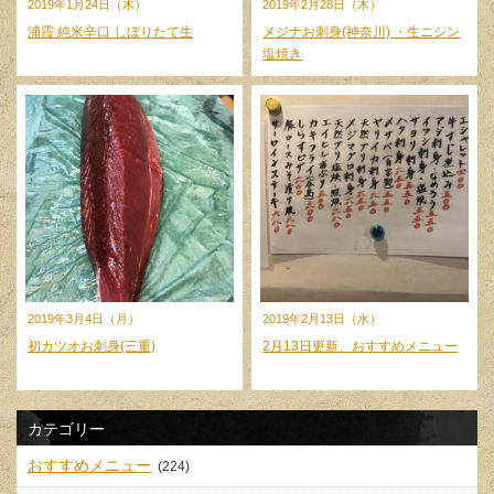
2019年1月24日（木）
2019年2月28日（木）
浦霞 純米辛口 しぼりたて生
メジナお刺身(神奈川) ・生ニシン
塩焼き
2019年3月4日（月）
2019年2月13日（水）
初カツオお刺身(三重)
2月13日更新、おすすめメニュー
カテゴリー
おすすめメニュー
(224)