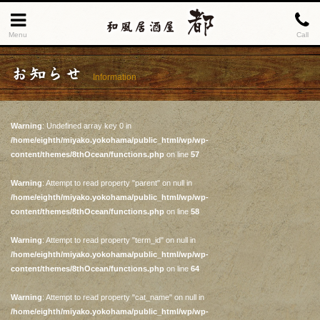
Menu
Call
お知らせ
Information
Warning
: Undefined array key 0 in
/home/eighth/miyako.yokohama/public_html/wp/wp-
content/themes/8thOcean/functions.php
on line
57
Warning
: Attempt to read property "parent" on null in
/home/eighth/miyako.yokohama/public_html/wp/wp-
content/themes/8thOcean/functions.php
on line
58
Warning
: Attempt to read property "term_id" on null in
/home/eighth/miyako.yokohama/public_html/wp/wp-
content/themes/8thOcean/functions.php
on line
64
Warning
: Attempt to read property "cat_name" on null in
/home/eighth/miyako.yokohama/public_html/wp/wp-