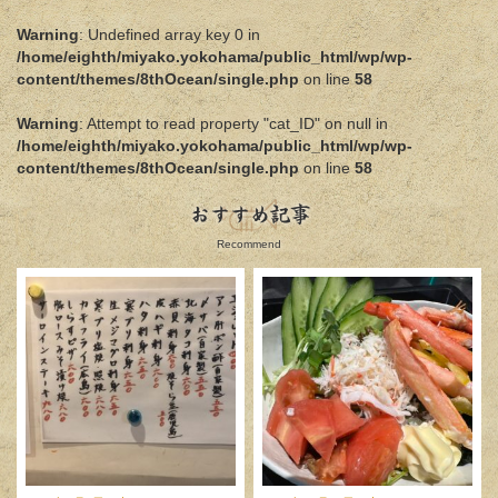
Warning
: Undefined array key 0 in
/home/eighth/miyako.yokohama/public_html/wp/wp-
content/themes/8thOcean/single.php
on line
58
Warning
: Attempt to read property "cat_ID" on null in
/home/eighth/miyako.yokohama/public_html/wp/wp-
content/themes/8thOcean/single.php
on line
58
おすすめ記事
Recommend