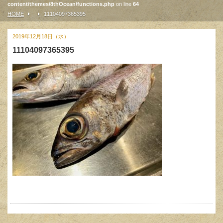
content/themes/8thOcean/functions.php
on line
64
HOME
11104097365395
2019年12月18日（水）
11104097365395