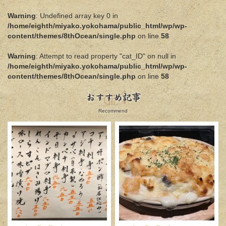
Warning
: Undefined array key 0 in
/home/eighth/miyako.yokohama/public_html/wp/wp-
content/themes/8thOcean/single.php
on line
58
Warning
: Attempt to read property "cat_ID" on null in
/home/eighth/miyako.yokohama/public_html/wp/wp-
content/themes/8thOcean/single.php
on line
58
おすすめ記事
Recommend