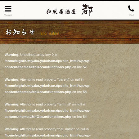
Menu
Call
お知らせ
Information
Warning
: Undefined array key 0 in
/home/eighth/miyako.yokohama/public_html/wp/wp-
content/themes/8thOcean/functions.php
on line
57
Warning
: Attempt to read property "parent" on null in
/home/eighth/miyako.yokohama/public_html/wp/wp-
content/themes/8thOcean/functions.php
on line
58
Warning
: Attempt to read property "term_id" on null in
/home/eighth/miyako.yokohama/public_html/wp/wp-
content/themes/8thOcean/functions.php
on line
64
Warning
: Attempt to read property "cat_name" on null in
/home/eighth/miyako.yokohama/public_html/wp/wp-