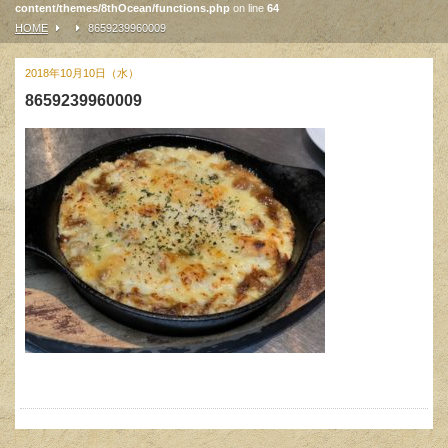
content/themes/8thOcean/functions.php
on line
64
HOME
8659239960009
2018年10月10日（水）
8659239960009