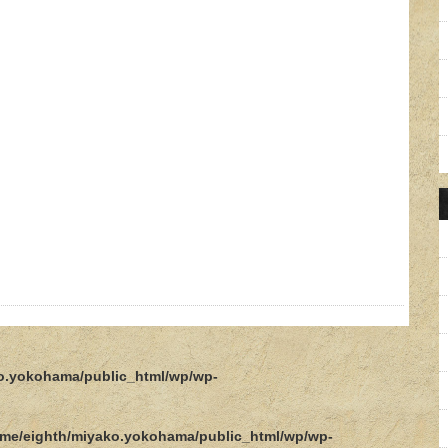
o.yokohama/public_html/wp/wp-
me/eighth/miyako.yokohama/public_html/wp/wp-