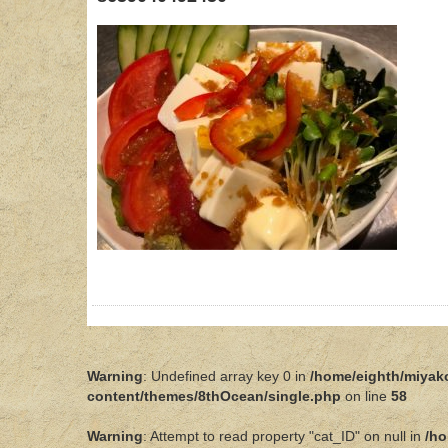
Warning
: Undefined array key 0 in
/home/eighth/miyak
content/themes/8thOcean/single.php
on line
58
Warning
: Attempt to read property "cat_ID" on null in
/ho