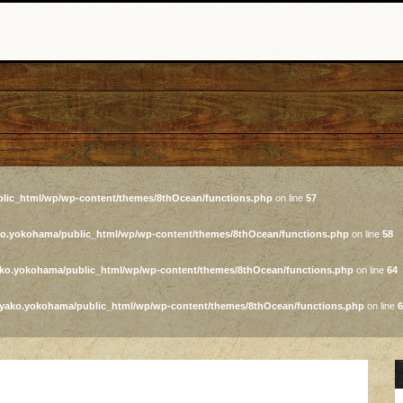
lic_html/wp/wp-content/themes/8thOcean/functions.php
on line
57
ko.yokohama/public_html/wp/wp-content/themes/8thOcean/functions.php
on line
58
ako.yokohama/public_html/wp/wp-content/themes/8thOcean/functions.php
on line
64
iyako.yokohama/public_html/wp/wp-content/themes/8thOcean/functions.php
on line
6