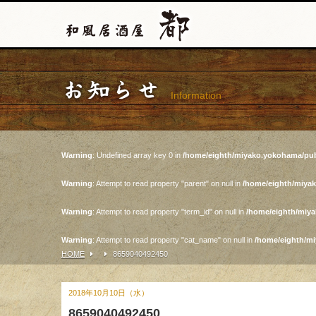
お知らせ
Information
Warning
: Undefined array key 0 in
/home/eighth/miyako.yokohama/pub
Warning
: Attempt to read property "parent" on null in
/home/eighth/miya
Warning
: Attempt to read property "term_id" on null in
/home/eighth/miy
Warning
: Attempt to read property "cat_name" on null in
/home/eighth/m
HOME
8659040492450
2018年10月10日（水）
8659040492450