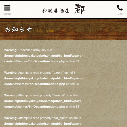
Menu
Call
お知らせ
Information
Warning
: Undefined array key 0 in
/home/eighth/miyako.yokohama/public_html/wp/wp-
content/themes/8thOcean/functions.php
on line
57
Warning
: Attempt to read property "parent" on null in
/home/eighth/miyako.yokohama/public_html/wp/wp-
content/themes/8thOcean/functions.php
on line
58
Warning
: Attempt to read property "term_id" on null in
/home/eighth/miyako.yokohama/public_html/wp/wp-
content/themes/8thOcean/functions.php
on line
64
Warning
: Attempt to read property "cat_name" on null in
/home/eighth/miyako.yokohama/public_html/wp/wp-