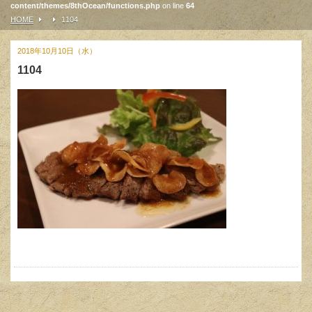
content/themes/8thOcean/functions.php
on line
64
HOME
1104
2018年10月10日（水）
1104