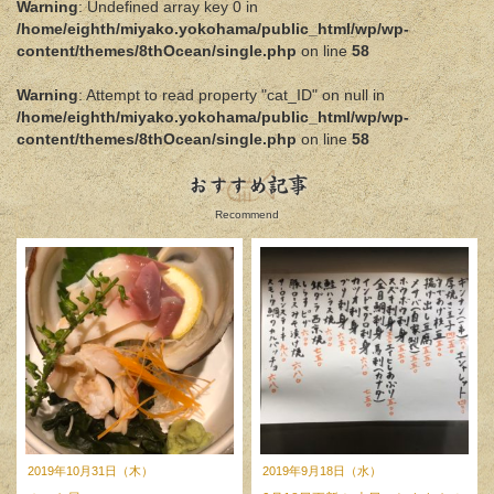
Warning
: Undefined array key 0 in
/home/eighth/miyako.yokohama/public_html/wp/wp-
content/themes/8thOcean/single.php
on line
58
Warning
: Attempt to read property "cat_ID" on null in
/home/eighth/miyako.yokohama/public_html/wp/wp-
content/themes/8thOcean/single.php
on line
58
おすすめ記事
Recommend
2019年10月31日（木）
2019年9月18日（水）