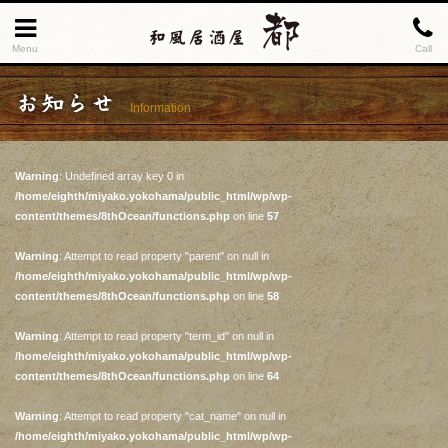
Menu
Call
お知らせ
Information
Warning
: Undefined array key 0 in
/home/eighth/miyako.yokohama/public_html/wp/wp-
content/themes/8thOcean/functions.php
on line
57
Warning
: Attempt to read property "parent" on null in
/home/eighth/miyako.yokohama/public_html/wp/wp-
content/themes/8thOcean/functions.php
on line
58
Warning
: Attempt to read property "term_id" on null in
/home/eighth/miyako.yokohama/public_html/wp/wp-
content/themes/8thOcean/functions.php
on line
64
Warning
: Attempt to read property "cat_name" on null in
/home/eighth/miyako.yokohama/public_html/wp/wp-