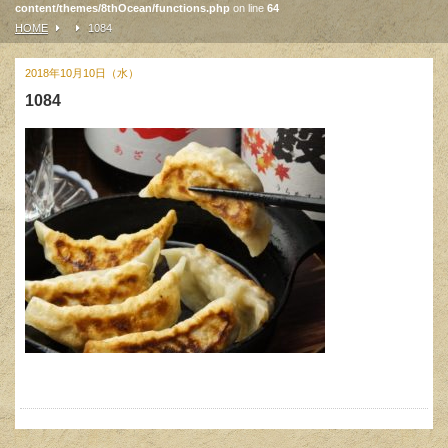
content/themes/8thOcean/functions.php
on line
64
HOME
1084
2018年10月10日（水）
1084